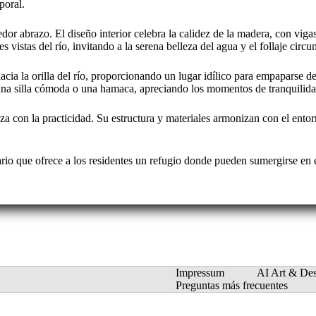
poral.
edor abrazo. El diseño interior celebra la calidez de la madera, con viga
stas del río, invitando a la serena belleza del agua y el follaje circund
hacia la orilla del río, proporcionando un lugar idílico para empaparse de
 una silla cómoda o una hamaca, apreciando los momentos de tranquilidad 
za con la practicidad. Su estructura y materiales armonizan con el ento
ario que ofrece a los residentes un refugio donde pueden sumergirse en el
Impressum
AI Art & De
Preguntas más frecuentes
Inglés
Alemán
Español