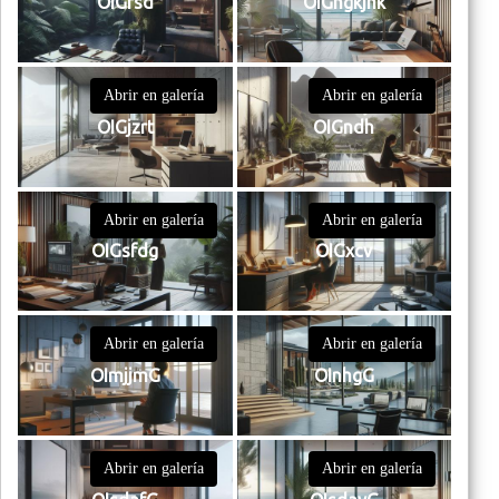
OIGfsd
OIGhgkjhk
Abrir en galería
Abrir en galería
OIGjzrt
OIGndh
Abrir en galería
Abrir en galería
OIGsfdg
OIGxcv
Abrir en galería
Abrir en galería
OImjjmG
OInhgG
Abrir en galería
Abrir en galería