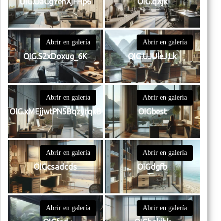
OIG.OaCgYehXjFHp6
OIG.qXjk
Abrir en galería
Abrir en galería
OIG.S2xDoxug_6K
OIG.UJUleJ.Lk
Abrir en galería
Abrir en galería
OIG.xMEjjwtPN5BqzyrqkB
OIGbest
Abrir en galería
Abrir en galería
OIGcsadcds
OIGdgfb
Abrir en galería
Abrir en galería